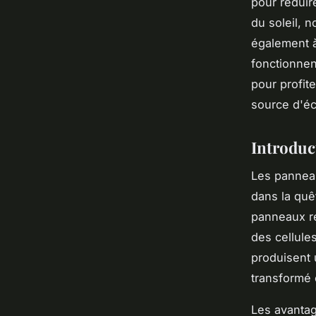
pour réduir
du soleil, 
également 
fonctionnent
pour profit
source d'éc
Introduc
Les panneau
dans la quê
panneaux re
des cellule
produisent 
transformé e
Les avantag