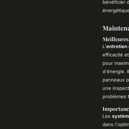
bénéficier d
énergétique
Maintena
Meilleures
L'
entretien
efficacité 
pour maximi
d'énergie. 
panneaux po
une inspect
problèmes t
Importance
Les
systèm
dans l'opti