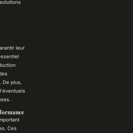
 solutions
arantir leur
essentiel
duction
 des
. De plus,
d'éventuels
uses.
rformance
important
ues. Ces