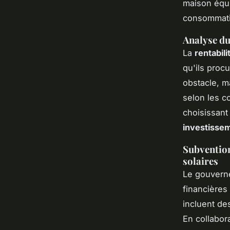
maison équi
consommati
Analyse du
La
rentabil
qu'ils procu
obstacle, m
selon les c
choisissant
investisse
Subvention
solaires
Le gouvern
financières 
incluent des
En collabor