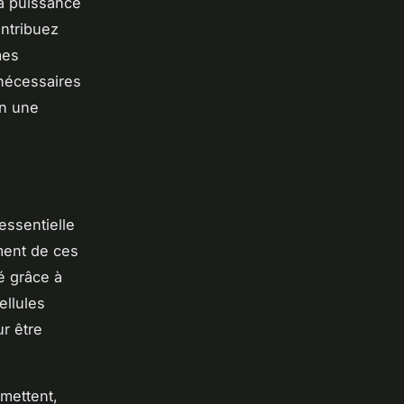
la puissance
ntribuez
mes
 nécessaires
en une
essentielle
ment de ces
é grâce à
ellules
r être
mettent,