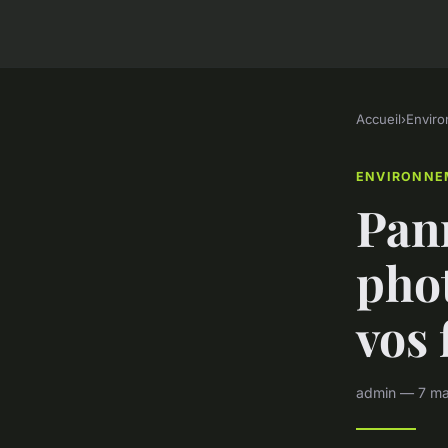
Accueil
›
Envir
ENVIRONNE
Pan
phot
vos 
admin — 7 ma