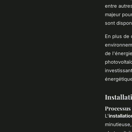
entre autre
majeur pour
sont dispon
En plus de 
environneme
de l'énergie
photovoltaï
investissant
énergétique
Installa
Processus d
L'
installat
minutieuse,