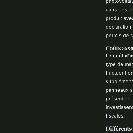
photovoltaïq
dans des jar
produit ave
déclaration 
permis de c
Coûts asso
Le
coût d'i
type de maté
fluctuent e
supplémenta
panneaux so
présentent 
investissem
fiscales.
Différents