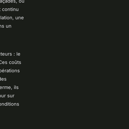
 façades, ou
t continu
lation, une
ans un
teurs : le
 Ces coûts
pérations
des
erme, ils
our sur
onditions