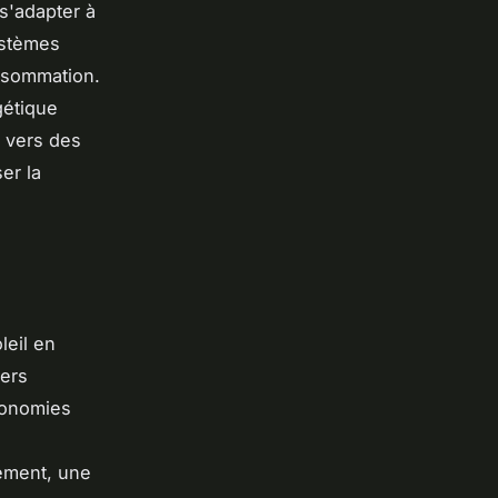
s'adapter à
ystèmes
nsommation.
gétique
r vers des
er la
leil en
yers
conomies
alement, une