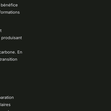
n bénéfice
formations
t
n produisant
 carbone. En
transition
aration
laires