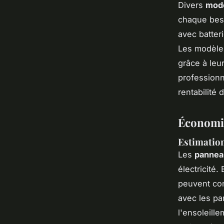
Divers
modè
chaque beso
avec batter
Les modèles
grâce à leur
professionn
rentabilité
Économie
Estimation
Les
panneau
électricité.
peuvent con
avec les pa
l'ensoleille