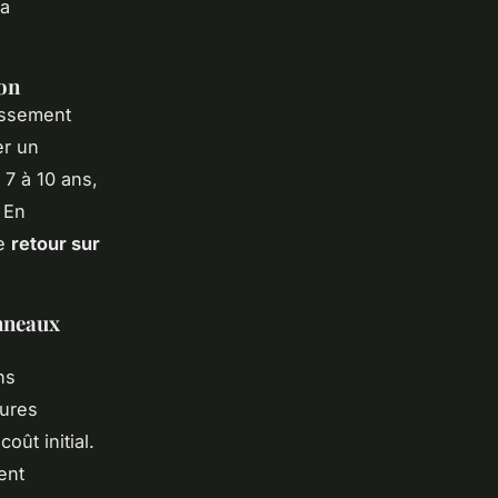
sa
ion
issement
er un
 7 à 10 ans,
 En
le
retour sur
anneaux
ns
sures
oût initial.
ent