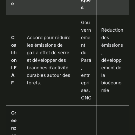
e
s
Gou
vern
Réduction
C
Accord pour réduire
eme
des
oa
les émissions de
nt
émissions
liti
gaz à effet de serre
du
,
on
et développer des
Pará
développ
LE
branches d’activité
,
ement de
A
durables autour des
entr
la
F
forêts.
epri
bioécono
ses,
mie
ONG
Gr
ee
nz