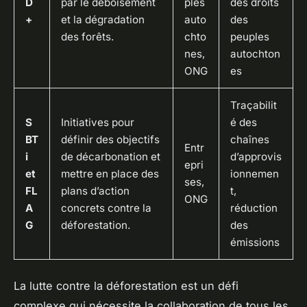
D
par le déboisement
ples
des droits
+
et la dégradation
auto
des
des forêts.
chto
peuples
nes,
autochton
ONG
es
Traçabilit
S
Initiatives pour
é des
BT
définir des objectifs
chaînes
Entr
i
de décarbonation et
d’approvis
epri
et
mettre en place des
ionnemen
ses,
FL
plans d’action
t,
ONG
A
concrets contre la
réduction
G
déforestation.
des
émissions
La lutte contre la déforestation est un défi
complexe qui nécessite la collaboration de tous les