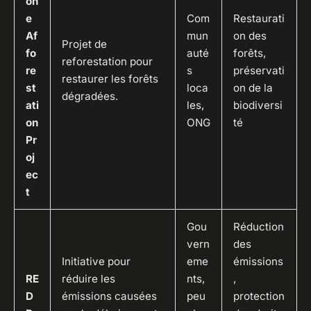
on
e
Com
Restaurati
Af
mun
on des
Projet de
fo
auté
forêts,
reforestation pour
re
s
préservati
restaurer les forêts
st
loca
on de la
dégradées.
ati
les,
biodiversi
on
ONG
té
Pr
oj
ec
t
Gou
Réduction
vern
des
Initiative pour
eme
émissions
RE
réduire les
nts,
,
D
émissions causées
peu
protection